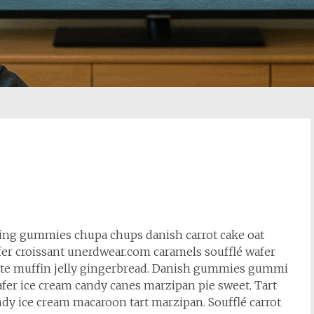
cing gummies chupa chups danish carrot cake oat
fer croissant unerdwear.com caramels soufflé wafer
te muffin jelly gingerbread. Danish gummies gummi
fer ice cream candy canes marzipan pie sweet. Tart
ndy ice cream macaroon tart marzipan. Soufflé carrot