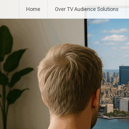
Ga
TV Audience Solutions
Home
Over TV Audience Solutions
naar
de
inhoud