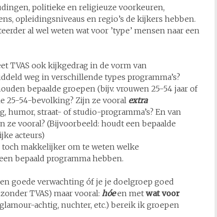
udingen, politieke en religieuze voorkeuren,
ns, opleidingsniveaus en regio’s de kijkers hebben.
rteerder al wel weten wat voor ’type’ mensen naar een
eet TVAS ook kijkgedrag in de vorm van
ddeld weg in verschillende types programma’s?
ouden bepaalde groepen (bijv. vrouwen 25-54 jaar of
ele 25-54-bevolking? Zijn ze vooral
extra
ng, humor, straat- of studio-programma’s? En van
n ze vooral? (Bijvoorbeeld: houdt een bepaalde
jke acteurs)
s toch makkelijker om te weten welke
 een bepaald programma hebben.
n een goede verwachting óf je je doelgroep goed
 zonder TVAS) maar vooral:
hóe
en met
wat voor
glamour-achtig, nuchter, etc.) bereik ik groepen