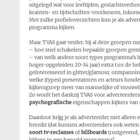
uitgelegd wat voor leeftijden, geslachtsverho
kranten- en tijdschriften-voorkeuren, inkome
Met zulke profieloverzichten kun je als adve
programma kijken.
Maar TVAS gaat verder: bij al deze groepen m
– hoe snel schakelen bepaalde groepen gemi
– van welk andere soort types programma’s h
hoger-opgeleiden 20-34 jaar) extra t.o.v. de h
geïnteresseerd in glitter/glamour, ontspanni
welke (types) presentatoren en acteurs houde
kijkersgroep meer van mannelijke of vrouweli
Zo wordt het dankzij TVAS voor adverteerder
psychografische
eigenschappen kijkers van
Daardoor krijg je als adverteerder niet allee
bereikt (dat kunnen adverteerders ook weten
soort tv-reclames
of
billboards
(rustgevend, 
kijkers in een bepaald programma?