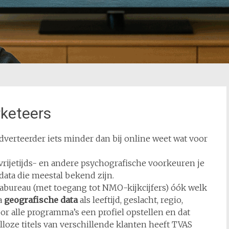
rketeers
 adverteerder iets minder dan bij online weet wat voor
vrijetijds- en andere psychografische
voorkeuren je
ata die meestal bekend zijn.
diabureau (met toegang tot NMO-kijkcijfers) óók welk
a
geografische data
als leeftijd, geslacht, regio,
oor alle programma’s een profiel opstellen en dat
lloze titels van verschillende klanten heeft TVAS