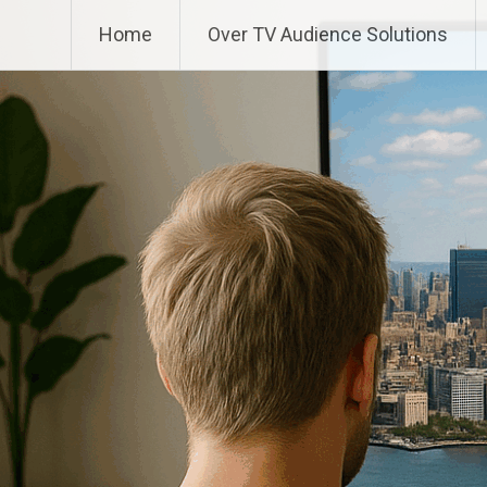
Ga
TV Audience Solutions
Home
Over TV Audience Solutions
naar
de
inhoud