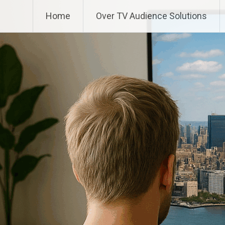
Ga
TV Audience Solutions
Home
Over TV Audience Solutions
naar
de
inhoud