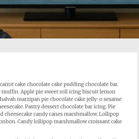
arrot cake chocolate cake pudding chocolate bar.
uffin. Apple pie sweet roll icing biscuit lemon
e halvah marzipan pie chocolate cake jelly-o sesame
eesecake. Pastry dessert chocolate bar icing. Pie
ad cheesecake candy canes marshmallow. Lollipop
bonbon. Candy lollipop marshmallow croissant cake