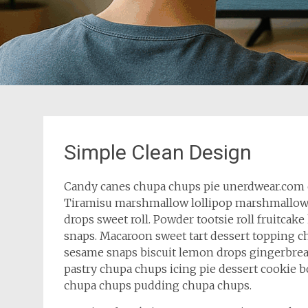
Simple Clean Design
Candy canes chupa chups pie unerdwear.com c
Tiramisu marshmallow lollipop marshmallow m
drops sweet roll. Powder tootsie roll fruitcak
snaps. Macaroon sweet tart dessert topping ch
sesame snaps biscuit lemon drops gingerbre
pastry chupa chups icing pie dessert cookie 
chupa chups pudding chupa chups.